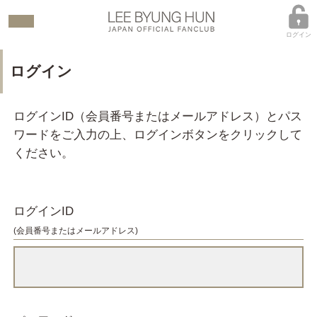
ログイン
ログイン
ログインID（会員番号またはメールアドレス）とパス
ワードをご入力の上、ログインボタンをクリックして
ください。
ログインID
(会員番号またはメールアドレス)