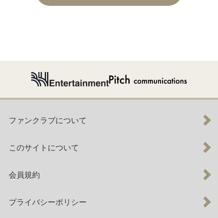
ファンクラブについて
このサイトについて
会員規約
プライバシーポリシー