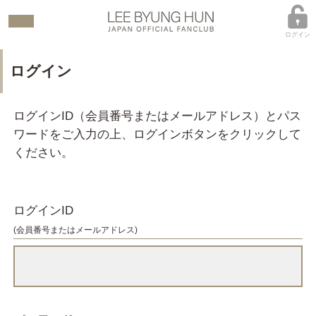
ログイン
ログイン
ログインID（会員番号またはメールアドレス）とパス
ワードをご入力の上、ログインボタンをクリックして
ください。
ログインID
(会員番号またはメールアドレス)