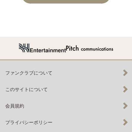
ファンクラブについて
このサイトについて
会員規約
プライバシーポリシー