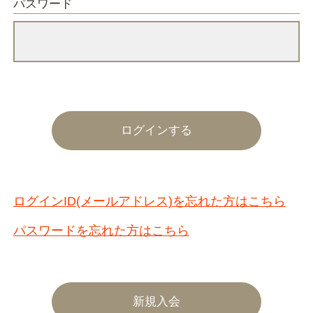
パスワード
ログインID(メールアドレス)を忘れた方はこちら
パスワードを忘れた方はこちら
新規入会