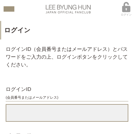
ログイン
ログイン
ログインID（会員番号またはメールアドレス）とパス
ワードをご入力の上、ログインボタンをクリックして
ください。
ログインID
(会員番号またはメールアドレス)