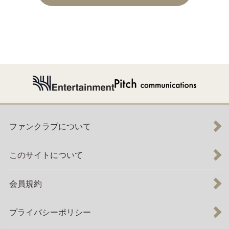
ファンクラブについて
このサイトについて
会員規約
プライバシーポリシー