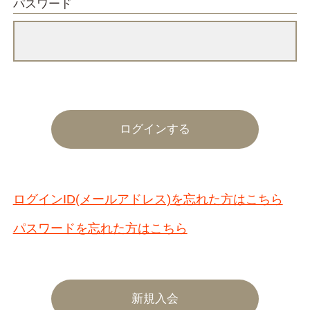
パスワード
ログインID(メールアドレス)を忘れた方はこちら
パスワードを忘れた方はこちら
新規入会