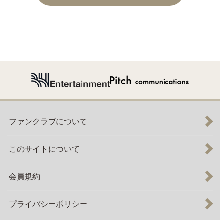
ファンクラブについて
このサイトについて
会員規約
プライバシーポリシー