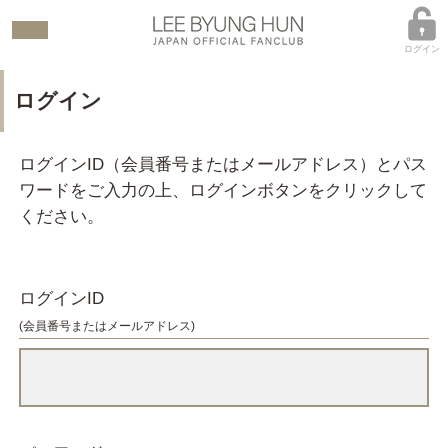
ログイン
ログイン
ログインID（会員番号またはメールアドレス）とパス
ワードをご入力の上、ログインボタンをクリックして
ください。
ログインID
(会員番号またはメールアドレス)