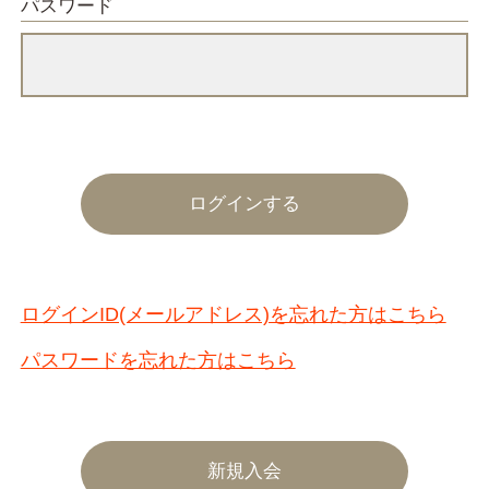
パスワード
ログインID(メールアドレス)を忘れた方はこちら
パスワードを忘れた方はこちら
新規入会