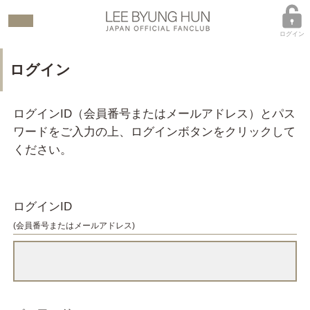
ログイン
ログイン
ログインID（会員番号またはメールアドレス）とパス
ワードをご入力の上、ログインボタンをクリックして
ください。
ログインID
(会員番号またはメールアドレス)