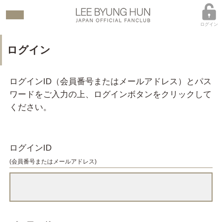
ログイン
ログイン
ログインID（会員番号またはメールアドレス）とパス
ワードをご入力の上、ログインボタンをクリックして
ください。
ログインID
(会員番号またはメールアドレス)