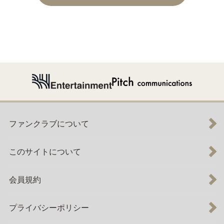
ファンクラブについて
このサイトについて
会員規約
プライバシーポリシー