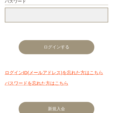
パスワード
ログインID(メールアドレス)を忘れた方はこちら
パスワードを忘れた方はこちら
新規入会