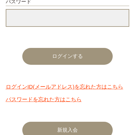
パスワード
ログインID(メールアドレス)を忘れた方はこちら
パスワードを忘れた方はこちら
新規入会