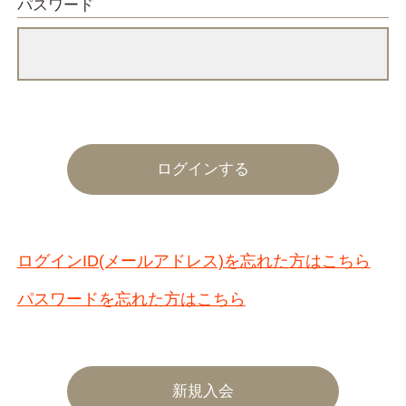
パスワード
ログインID(メールアドレス)を忘れた方はこちら
パスワードを忘れた方はこちら
新規入会