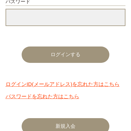
パスワード
ログインID(メールアドレス)を忘れた方はこちら
パスワードを忘れた方はこちら
新規入会