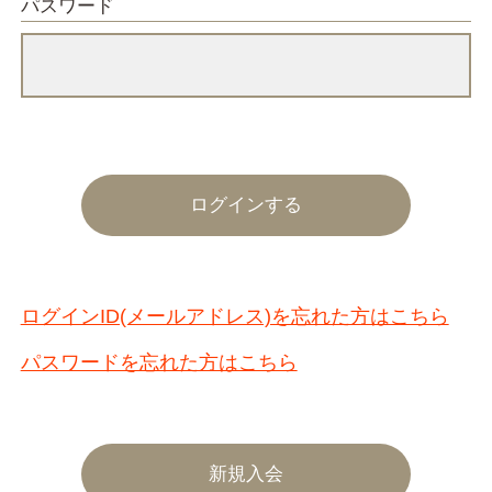
パスワード
ログインID(メールアドレス)を忘れた方はこちら
パスワードを忘れた方はこちら
新規入会