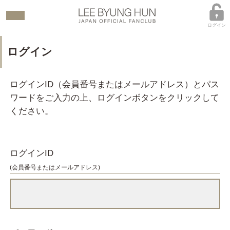
ログイン
ログイン
ログインID（会員番号またはメールアドレス）とパス
ワードをご入力の上、ログインボタンをクリックして
ください。
ログインID
(会員番号またはメールアドレス)