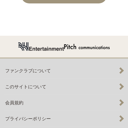
ファンクラブについて
このサイトについて
会員規約
プライバシーポリシー