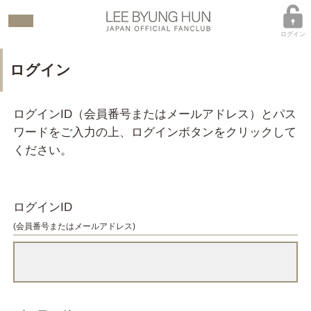
ログイン
ログイン
ログインID（会員番号またはメールアドレス）とパス
ワードをご入力の上、ログインボタンをクリックして
ください。
ログインID
(会員番号またはメールアドレス)