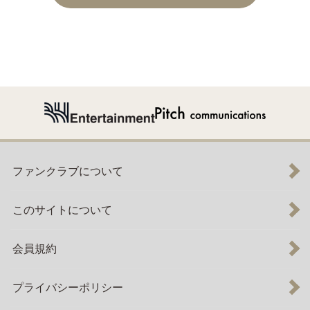
ファンクラブについて
このサイトについて
会員規約
プライバシーポリシー