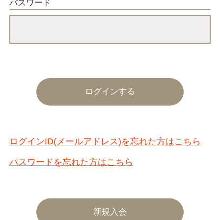
パスワード
ログインID(メールアドレス)を忘れた方はこちら
パスワードを忘れた方はこちら
新規入会