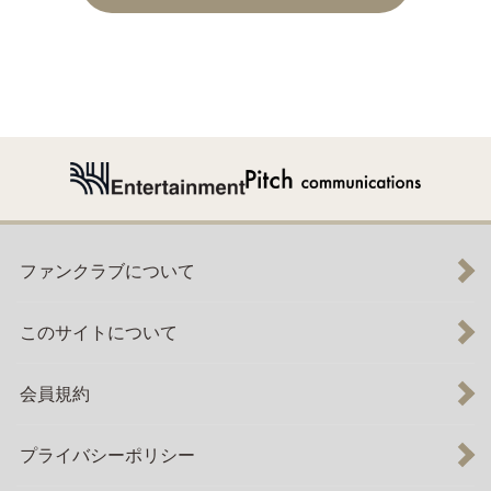
ファンクラブについて
このサイトについて
会員規約
プライバシーポリシー