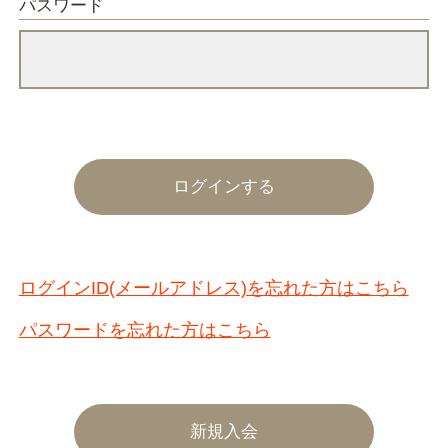
パスワード
ログインID(メールアドレス)を忘れた方はこちら
パスワードを忘れた方はこちら
新規入会