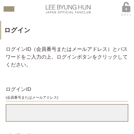
ログイン
ログイン
ログインID（会員番号またはメールアドレス）とパス
ワードをご入力の上、ログインボタンをクリックして
ください。
ログインID
(会員番号またはメールアドレス)