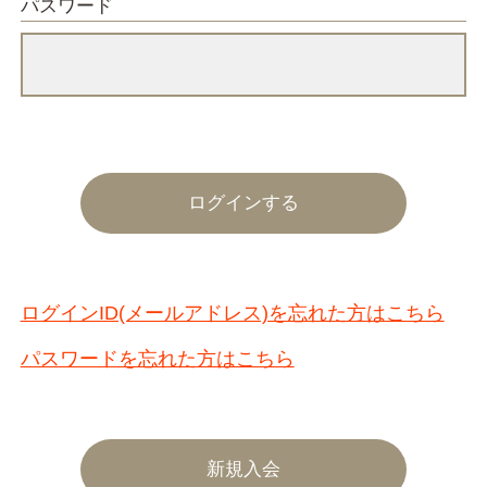
パスワード
ログインID(メールアドレス)を忘れた方はこちら
パスワードを忘れた方はこちら
新規入会