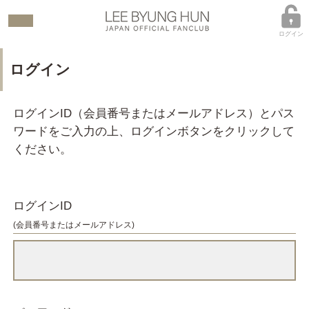
ログイン
ログイン
ログインID（会員番号またはメールアドレス）とパス
ワードをご入力の上、ログインボタンをクリックして
ください。
ログインID
(会員番号またはメールアドレス)