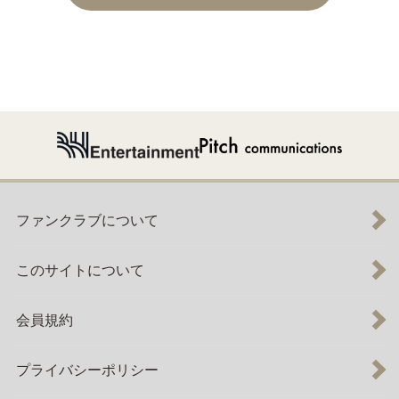
ファンクラブについて
このサイトについて
会員規約
プライバシーポリシー