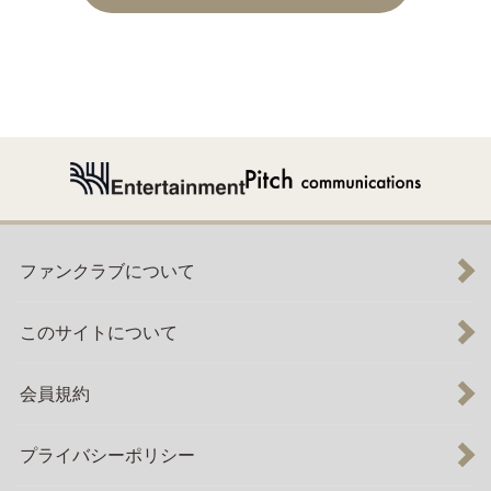
ファンクラブについて
このサイトについて
会員規約
プライバシーポリシー