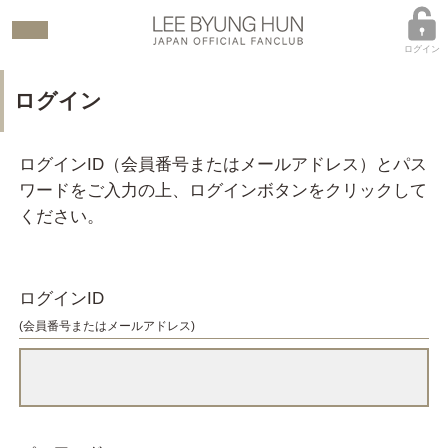
ログイン
ログイン
ログインID（会員番号またはメールアドレス）とパス
ワードをご入力の上、ログインボタンをクリックして
ください。
ログインID
(会員番号またはメールアドレス)