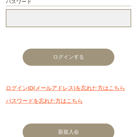
パスワード
ログインID(メールアドレス)を忘れた方はこちら
パスワードを忘れた方はこちら
新規入会