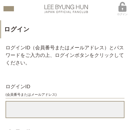
ログイン
ログイン
ログインID（会員番号またはメールアドレス）とパス
ワードをご入力の上、ログインボタンをクリックして
ください。
ログインID
(会員番号またはメールアドレス)