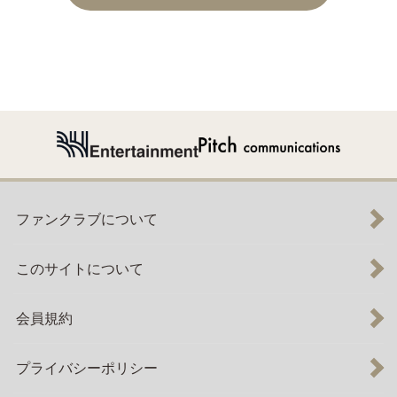
ファンクラブについて
このサイトについて
会員規約
プライバシーポリシー