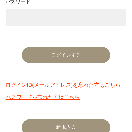
パスワード
ログインID(メールアドレス)を忘れた方はこちら
パスワードを忘れた方はこちら
新規入会