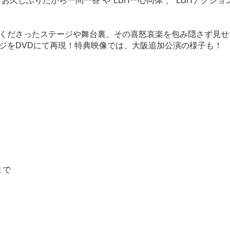
お久しぶりだから一問一答”や“LBH一心同体”、“LBHアクシ
くださったステージや舞台裏、その喜怒哀楽を包み隠さず見せ
ジをDVDにて再現！特典映像では、大阪追加公演の様子も！
まで