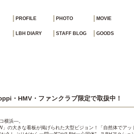
PROFILE
PHOTO
MOVIE
LBH DIARY
STAFF BLOG
GOODS
 」 Loppi・HMV・ファンクラブ限定で取扱中！
ィコ横浜―。
N SHOW」の大きな看板が掲げられた大型ビジョン！「自然体で