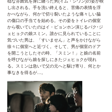
穏な雰囲気を身に纏った男(イム・シワン)の姿が映
し出される。手を洗い終えると、苦痛の表情を浮
かべながら、何かで切り裂いたような痛々しい脇
の傷口の手当てを始める。その姿をトイレの個室
から覗いていたのはイ・ビョンホン演じるパク･ジ
ェヒョクの娘スミン。誰かに見られていることに
気づいた男は、「すいません」と声をかけながら
徐々に個室へと近づく。そして、男が個室のドア
を開こうとしたその時、「スミン！」と娘の名前
を呼びながら娘を探しにきたジェヒョクが現れ
る。スミンは急いで父の元へと駆け寄り、何とか
事なきを得るが…。