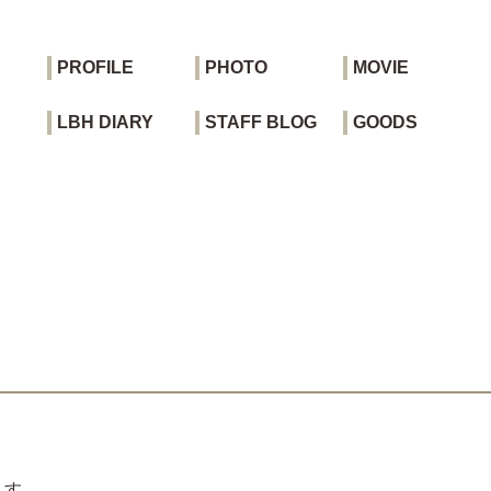
PROFILE
PHOTO
MOVIE
LBH DIARY
STAFF BLOG
GOODS
ます。