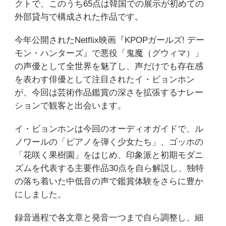
クトで、このうち65点は韓国での展示が初めての
外部貸与で構成された作品です。
今年公開されたNetflix映画『KPOPガールズ! デー
モン・ハンターズ』で悪役「鬼魔（グウィマ）」
の声優として全世界を魅了し、声だけでも存在感
を表わす俳優として注目されたイ・ビョンホン
が、今回は芸術作品鑑賞の深さを拡張するナレー
ションで観客と出会います。
イ・ビョンホンは今回のオーディオガイドで、ル
ノワールの「ピアノを弾く少女たち」、ゴッホの
「花咲く果樹園」をはじめ、印象派と初期モダニ
ズムを代表する主要作品30点を自ら解説し、独特
の落ち着いた中低音の声で鑑賞体験をさらに豊か
にしました。
録音過程で各文章と発音一つまで自ら調整し、細